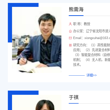
熊需海
职 称：教授
办公室：辽宁省沈阳市道义
Email：xiongxuhai@163.
研究方向：（1）高性能
应用； （2）先进复合材
（3）智能复合材料（自
机制； （4）无人机、新
技术。
详细>>
于祺