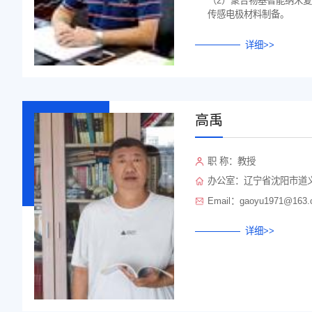
（2）聚合物基智能纳米复
传感电极材料制备。
详细>>
高禹
职 称：教授
办公室：辽宁省沈阳市道义
Email：gaoyu1971@163.
详细>>