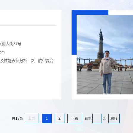
南大街37号
com
及性能表征分析 （2）航空复合
上页
1
2
下页
跳转
共13条
到第
页