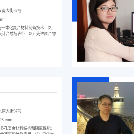
南大街37号
om
能一体化复合材料制备技术 （2）
计合成与表征 （3）先进聚合物
南大街37号
26.com
基多孔复合材料结构和阻尼性能；