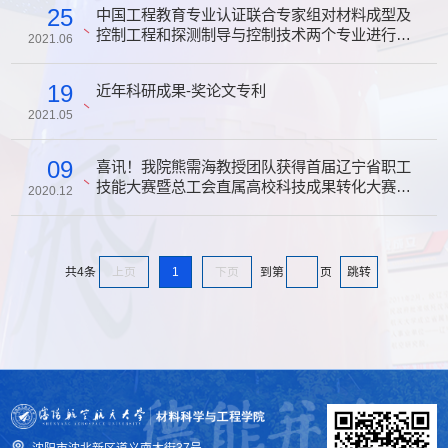
25
中国工程教育专业认证联合专家组对材料成型及
控制工程和探测制导与控制技术两个专业进行现
2021.06
场考查
19
近年科研成果-奖论文专利
2021.05
09
喜讯！我院熊需海教授团队获得首届辽宁省职工
技能大赛暨总工会直属高校科技成果转化大赛二
2020.12
等奖
上页
1
下页
跳转
共4条
到第
页
沈阳市沈北新区道义南大街37号